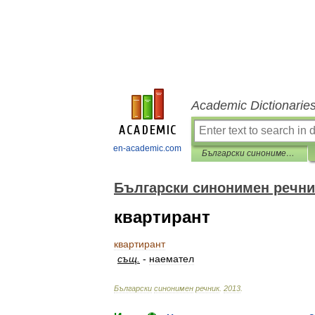
Academic Dictionarie
en-academic.com
Български синонимен речник
Български синонимен речни
квартирант
квартирант
същ
.
-
наемател
Български
синонимен
речник
.
2013
.