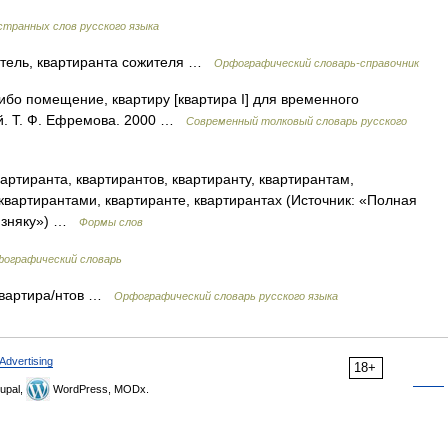
странных слов русского языка
тель, квартиранта сожителя …
Орфографический словарь-справочник
либо помещение, квартиру [квартира I] для временного
й. Т. Ф. Ефремова. 2000 …
Современный толковый словарь русского
артиранта, квартирантов, квартиранту, квартирантам,
 квартирантами, квартиранте, квартирантах (Источник: «Полная
лизняку») …
Формы слов
фографический словарь
. квартира/нтов …
Орфографический словарь русского языка
Advertising
18+
upal,
WordPress, MODx.