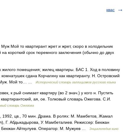
квас
 Муж Мой то квартирант жрет и жрет, скоро в холодильник
й на короткий срок тюремного заключения (обычно до двух
ик жилого помещения; жилец квартиры. БАС 1. Ход в половину
х комнатушек сдана Корчагину как квартиранту. Н. Островский
н. Муж. Мой то… …
Исторический словарь галлицизмов русского языка
к, к рый снимает квартиру (во 2 знач.) у кого н. Пустить
л. квартирантский, ая, ое. Толковый словарь Ожегова. С.И.
овый словарь Ожегова
1992, цв., 70 мин. Драма. В ролях: М. Мамбетов, Жамал
 Г. Абдыкадырова, У. Мамбеталиев. Режиссер: Бекжан
в, Бекжан Айткулуев. Оператор: М. Мужуев …
Энциклопедия кино