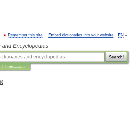
Remember this site
Embed dictionaries into your website
EN
s and Encyclopedias
Search!
Interpretations
к