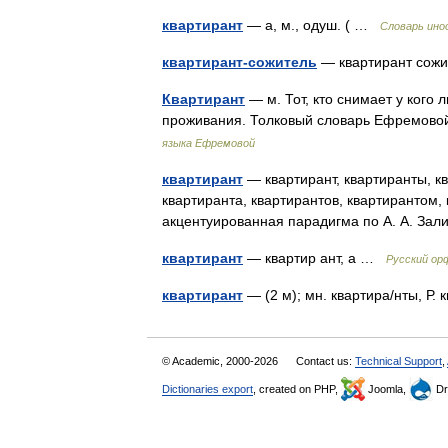
квартирант
— а, м., одуш. ( …
Словарь ино
квартирант-сожитель
— квартирант сожи
Квартирант
— м. Тот, кто снимает у кого 
проживания. Толковый словарь Ефремово
языка Ефремовой
квартирант
— квартирант, квартиранты, кв
квартиранта, квартирантов, квартирантом,
акцентуированная парадигма по А. А. За
квартирант
— квартир ант, а …
Русский ор
квартирант
— (2 м); мн. квартира/нты, Р
© Academic, 2000-2026
Contact us:
Technical Support
,
Dictionaries export
, created on PHP,
Joomla,
Dr