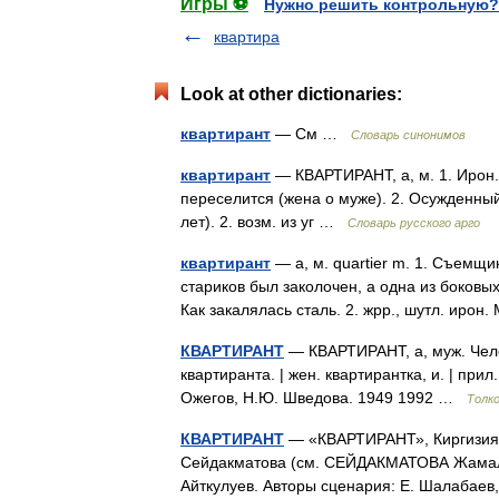
Игры ⚽
Нужно решить контрольную?
квартира
Look at other dictionaries:
квартирант
— См …
Словарь синонимов
квартирант
— КВАРТИРАНТ, а, м. 1. Ирон.
переселится (жена о муже). 2. Осужденны
лет). 2. возм. из уг …
Словарь русского арго
квартирант
— а, м. quartier m. 1. Съемщ
стариков был заколочен, а одна из боковы
Как закалялась сталь. 2. жрр., шутл. иро
КВАРТИРАНТ
— КВАРТИРАНТ, а, муж. Челове
квартиранта. | жен. квартирантка, и. | при
Ожегов, Н.Ю. Шведова. 1949 1992 …
Толк
КВАРТИРАНТ
— «КВАРТИРАНТ», Киргизия, 
Сейдакматова (см. СЕЙДАКМАТОВА Жамал),
Айткулуев. Авторы сценария: Е. Шалабае